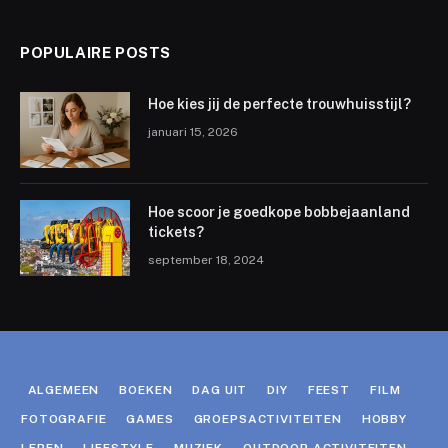
POPULAIRE POSTS
Hoe kies jij de perfecte trouwhuisstijl?
januari 15, 2026
Hoe scoor je goedkope bobbejaanland
tickets?
september 18, 2024
ALGEMEEN
BOEKEN
DAG UIT
DIY
FEEST
FILM
FOTOGRAFIE
GAMES
GROEPSACTIVITEITEN
HOBBY