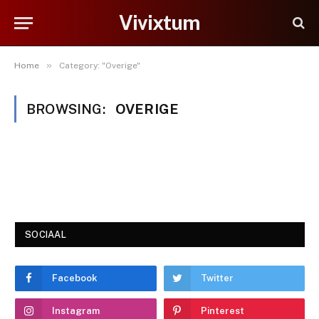
Vivixtum
»
Home
Category: "Overige"
BROWSING:
OVERIGE
SOCIAAL
Facebook
Twitter
Instagram
Pinterest