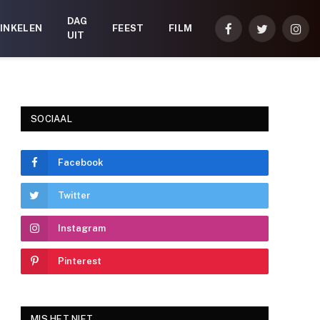
DAG
INKELEN
FEEST
FILM
Facebook
Twitter
Inst
UIT
SOCIAAL
Facebook
Twitter
Instagram
Pinterest
MIS HET NIET