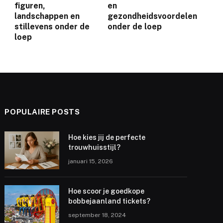
figuren,
en
landschappen en
gezondheidsvoordelen
stillevens onder de
onder de loep
loep
POPULAIRE POSTS
Hoe kies jij de perfecte
trouwhuisstijl?
januari 15, 2026
Hoe scoor je goedkope
bobbejaanland tickets?
september 18, 2024