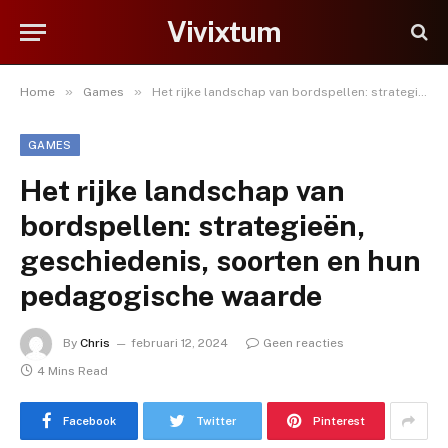
Vivixtum
»
»
Home
Games
Het rijke landschap van bordspellen: strategieën, geschiedenis, soorten en hun pedagogische waarde
GAMES
Het rijke landschap van
bordspellen: strategieën,
geschiedenis, soorten en hun
pedagogische waarde
By
Chris
februari 12, 2024
Geen reacties
4 Mins Read
Facebook
Twitter
Pinterest