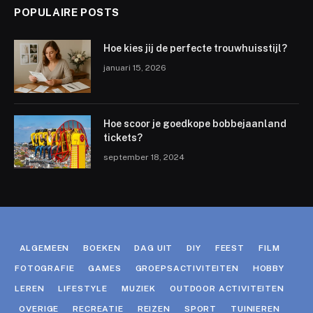
POPULAIRE POSTS
Hoe kies jij de perfecte trouwhuisstijl?
januari 15, 2026
Hoe scoor je goedkope bobbejaanland
tickets?
september 18, 2024
ALGEMEEN
BOEKEN
DAG UIT
DIY
FEEST
FILM
FOTOGRAFIE
GAMES
GROEPSACTIVITEITEN
HOBBY
LEREN
LIFESTYLE
MUZIEK
OUTDOOR ACTIVITEITEN
OVERIGE
RECREATIE
REIZEN
SPORT
TUINIEREN