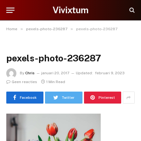
Vivixtum
»
»
Home
pexels-photo-236287
pexels-photo-236287
pexels-photo-236287
By
Chris
januari 20, 2017
Updated:
februari 9, 2023
Geen reacties
1 Min Read
Facebook
Twitter
Pinterest