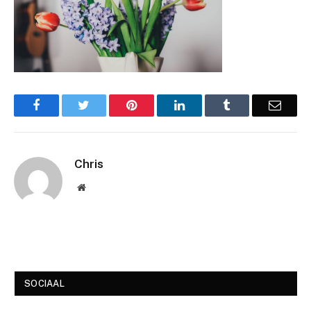
Facebook
Twitter
Pinterest
LinkedIn
Tumblr
Email
Chris
Website
SOCIAAL