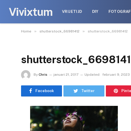
Vivixtum
VRIJETIJD
DIY
FOTOGRAF
»
»
Home
shutterstock_66981412
shutterstock_66981412
shutterstock_669814
By
Chris
januari 21, 2017
Updated:
februari 9, 2023
Facebook
Twitter
Pint