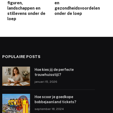
figuren,
en
landschappen en
gezondheidsvoordelen
stillevens onder de
onder de loep
loep
POPULAIRE POSTS
Hoe kies jij de perfecte
trouwhuisstijl?
januari 15, 2026
Hoe scoor je goedkope
bobbejaanland tickets?
september 18, 2024