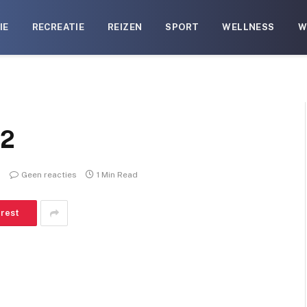
IE
RECREATIE
REIZEN
SPORT
WELLNESS
W
12
Geen reacties
1 Min Read
erest