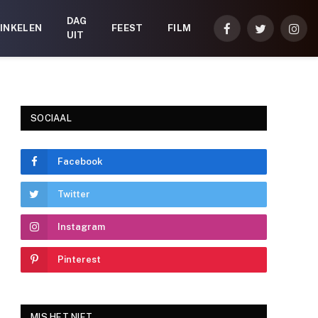
DAG
INKELEN
FEEST
FILM
Facebook
Twitter
Inst
UIT
SOCIAAL
Facebook
Twitter
Instagram
Pinterest
MIS HET NIET